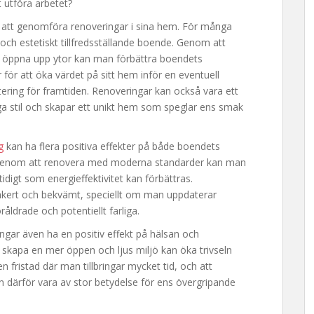
t utföra arbetet?
jer att genomföra renoveringar i sina hem. För många
 och estetiskt tillfredsställande boende. Genom att
 öppna upp ytor kan man förbättra boendets
för att öka värdet på sitt hem inför en eventuell
estering för framtiden. Renoveringar kan också vara ett
iga stil och skapar ett unikt hem som speglar ens smak
g
kan ha flera positiva effekter på både boendets
r. Genom att renovera med moderna standarder kan man
digt som energieffektivitet kan förbättras.
ert och bekvämt, speciellt om man uppdaterar
råldrade och potentiellt farliga.
ngar även ha en positiv effekt på hälsan och
skapa en mer öppen och ljus miljö kan öka trivseln
fristad där man tillbringar mycket tid, och att
an därför vara av stor betydelse för ens övergripande