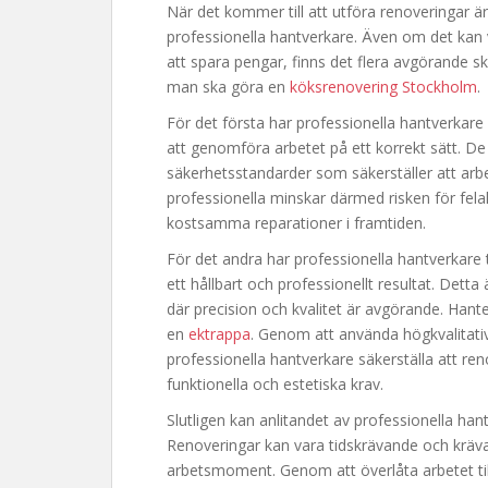
När det kommer till att utföra renoveringar är 
professionella hantverkare. Även om det kan v
att spara pengar, finns det flera avgörande skäl
man ska göra en
köksrenovering Stockholm
.
För det första har professionella hantverka
att genomföra arbetet på ett korrekt sätt. D
säkerhetsstandarder som säkerställer att arbete
professionella minskar därmed risken för felakti
kostsamma reparationer i framtiden.
För det andra har professionella hantverkare ti
ett hållbart och professionellt resultat. Detta ä
där precision och kvalitet är avgörande. Hante
en
ektrappa
. Genom att använda högkvalitati
professionella hantverkare säkerställa att ren
funktionella och estetiska krav.
Slutligen kan anlitandet av professionella han
Renoveringar kan vara tidskrävande och kräva
arbetsmoment. Genom att överlåta arbetet til