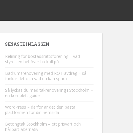
SENASTE INLÄGGEN
Relining för bostadsrättsförening – vad
styrelsen behöver ha koll på
Badrumsrenovering med ROT-avdrag – så
funkar det och vad du kan spara
Så lyckas du med takrenovering i Stockholm –
en komplett guide
WordPress – därför är det den bästa
plattformen för din hemsida
Betongtak Stockholm – ett prisvärt och
hållbart alternativ