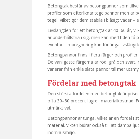
Betongtak består av betongpannor som tillver
profiler som efterliknar tegelpannor men är b
tegel, vilket gör dem stabila i blåsigt väder 
Livslängden för ett betongtak är 40–60 år, vilke
är underhållsfria i sig, men kan med tiden f
eventuell impregnering kan förlänga livslängde
Betongpannor finns i flera färger och profiler, 
De vanligaste färgerna är röd, grå och svart
varierar från enkla släta pannor till mer utsmy
Fördelar med betongtak
Den största fördelen med betongtak är priset.
ofta 30–50 procent lägre i materialkostnad. F
utmärkt val.
Betongpannor är tunga, vilket är en fördel i st
material. Vikten bidrar också till att dämpa lju
inomhusmiljö.