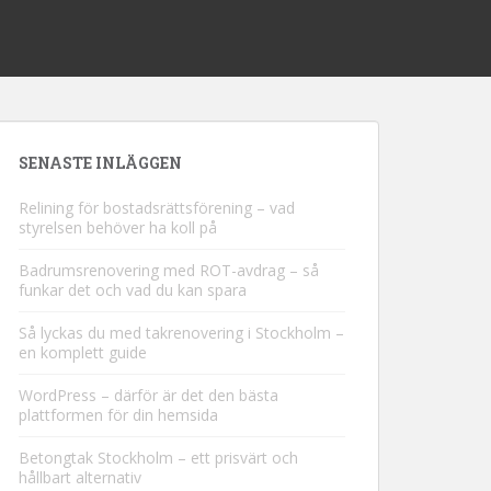
SENASTE INLÄGGEN
Relining för bostadsrättsförening – vad
styrelsen behöver ha koll på
Badrumsrenovering med ROT-avdrag – så
funkar det och vad du kan spara
Så lyckas du med takrenovering i Stockholm –
en komplett guide
WordPress – därför är det den bästa
plattformen för din hemsida
Betongtak Stockholm – ett prisvärt och
hållbart alternativ