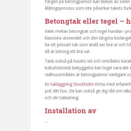
Färgen på betongpannor kan blekas av solen öv
åldringsprocess som inte påverkar takets fu
Betongtak eller tegel – h
Valet mellan betongtak och tegel handlar i pra
klassiska utseendet och den längsta livslängde
ha ett prisvärt tak som ändå ser bra ut och hå
då är betong ett bra val.
Tänk också på husets stil och områdets karak
kulturhistorisk bebyggelse kan tegel vara det 
radhusområden är betongpannor vanligare och
En
takläggning Stockholm
-firma med erfaren
just ditt hus. De kan också ge dig råd om vilk
och din taklutning.
Installation av
…