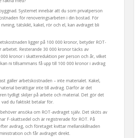
e räkna med?
byggnad. Systemet innebär att du som privatperson
ostnaden för renoveringsarbeten i din bostad. För
ning, tätskikt, kakel, rör och el, kan avdraget bli
etskostnaden ligger på 100 000 kronor, betyder ROT-
r arbetet. Resterande 30 000 kronor täcks av
 000 kronor i skattereduktion per person och år, vilket
 kan ni tillsammans få upp till 100 000 kronor i avdrag
ast gäller arbetskostnaden – inte materialet. Kakel,
terial berättigar inte till avdrag. Därför är det
en tydligt skiljer på arbete och material. Det gör det
 vad du faktiskt betalar för.
te behöver ansöka om ROT-avdraget själv. Det sköts av
 har F-skattsedel och är registrerade för ROT. På
efter avdrag, och företaget kvittar mellanskillnaden
inistration och får avdraget direkt.