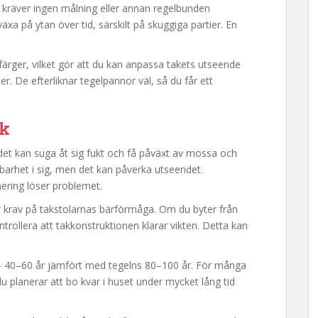
a kräver ingen målning eller annan regelbunden
a på ytan över tid, särskilt på skuggiga partier. En
rger, vilket gör att du kan anpassa takets utseende
er. De efterliknar tegelpannor väl, så du får ett
ak
 det kan suga åt sig fukt och få påväxt av mossa och
llbarhet i sig, men det kan påverka utseendet.
ering löser problemet.
er krav på takstolarnas bärförmåga. Om du byter från
ntrollera att takkonstruktionen klarar vikten. Detta kan
 – 40–60 år jämfört med tegelns 80–100 år. För många
u planerar att bo kvar i huset under mycket lång tid