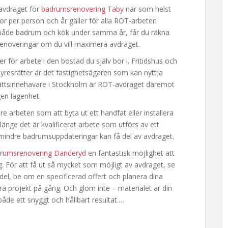
avdraget för
badrumsrenovering Täby
när som helst
 per person och år gäller för alla ROT-arbeten
både badrum och kök under samma år, får du räkna
renoveringar om du vill maximera avdraget.
r för arbete i den bostad du själv bor i. Fritidshus och
yresrätter är det fastighetsägaren som kan nyttja
rättsinnehavare i Stockholm är ROT-avdraget däremot
egen lägenhet.
rbeten som att byta ut ett handfat eller installera
länge det är kvalificerat arbete som utförs av ett
 mindre badrumsuppdateringar kan få del av avdraget.
rumsrenovering Danderyd
en fantastisk möjlighet att
 För att få ut så mycket som möjligt av avdraget, se
sedel, be om en specificerad offert och planera dina
ra projekt på gång. Och glöm inte – materialet är din
åde ett snyggt och hållbart resultat.…