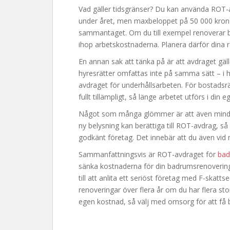
Vad gäller tidsgränser? Du kan använda ROT-
under året, men maxbeloppet på 50 000 kronor
sammantaget. Om du till exempel renoverar 
ihop arbetskostnaderna. Planera därför dina 
En annan sak att tänka på är att avdraget gälle
hyresrätter omfattas inte på samma sätt – i h
avdraget för underhållsarbeten. För bostads
fullt tillämpligt, så länge arbetet utförs i din 
Något som många glömmer är att även mindre a
ny belysning kan berättiga till ROT-avdrag, så 
godkänt företag. Det innebär att du även vid
Sammanfattningsvis är ROT-avdraget för
bad
sänka kostnaderna för din badrumsrenovering.
till att anlita ett seriöst företag med F-skatt
renoveringar över flera år om du har flera sto
egen kostnad, så välj med omsorg för att få b