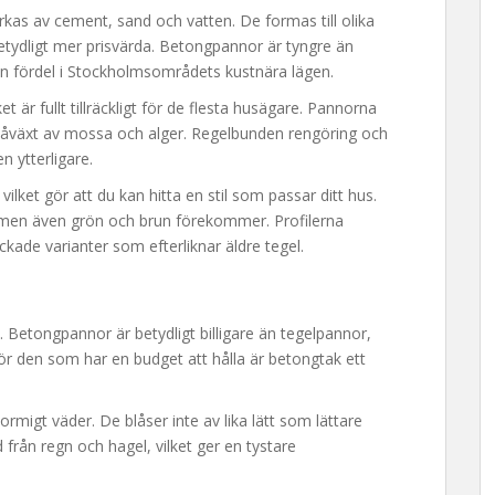
kas av cement, sand och vatten. De formas till olika
etydligt mer prisvärda. Betongpannor är tyngre än
– en fördel i Stockholmsområdets kustnära lägen.
t är fullt tillräckligt för de flesta husägare. Pannorna
å påväxt av mossa och alger. Regelbunden rengöring och
n ytterligare.
vilket gör att du kan hitta en stil som passar ditt hus.
, men även grön och brun förekommer. Profilerna
ckade varianter som efterliknar äldre tegel.
 Betongpannor är betydligt billigare än tegelpannor,
ör den som har en budget att hålla är betongtak ett
ormigt väder. De blåser inte av lika lätt som lättare
d från regn och hagel, vilket ger en tystare