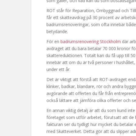
som gäller, och vad kan du som bostadsägar
ROT står för Reparation, Ombyggnad och Till
får ett skatteavdrag på 30 procent av arbetsk
badrumsrenoveringar, som ofta innebär både riv
betydande.
För en
badrumsrenovering Stockholm
där arb
avdraget att du bara betalar 70 000 kronor fö
skattereduktionen. Totalt kan du få upp till 50
innebär att om du är två personer i hushållet,
under ett år.
Det är viktigt att förstå att ROT-avdraget end
klinker, badkar, blandare, rör och andra byggma
avgörande att offerten du får från entreprenör
också lättare att jämföra olika offerter och se
En annan viktig detalj är att du som kund in
företaget som utför arbetet, förutsatt att de
fakturan ser du tydligt hur mycket du betalar 
med Skatteverket. Detta gör att du slipper adm