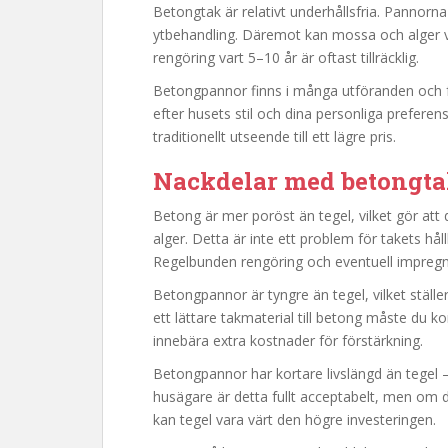
Betongtak är relativt underhållsfria. Pannorn
ytbehandling. Däremot kan mossa och alger väx
rengöring vart 5–10 år är oftast tillräcklig.
Betongpannor finns i många utföranden och fä
efter husets stil och dina personliga preferens
traditionellt utseende till ett lägre pris.
Nackdelar med betongt
Betong är mer poröst än tegel, vilket gör att
alger. Detta är inte ett problem för takets hå
Regelbunden rengöring och eventuell impregn
Betongpannor är tyngre än tegel, vilket ställ
ett lättare takmaterial till betong måste du ko
innebära extra kostnader för förstärkning.
Betongpannor har kortare livslängd än tegel
husägare är detta fullt acceptabelt, men om d
kan tegel vara värt den högre investeringen.