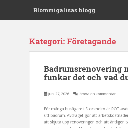
S
Blommigalisas blogg
k
i
p
t
o
Kategori:
Företagande
m
a
i
n
Badrumsrenovering m
c
funkar det och vad d
o
n
t
juni 27, 2026
Lämna en kommentar
e
n
t
För många husägare i Stockholm är ROT-avdra
sitt badrum. Avdraget gör att arbetskostnaden 
att skjuta upp renoveringen och att äntligen t