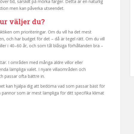
er tid, särskilt på mörka färger. Detta är en naturlig
nktion men kan påverka utseendet.
ur väljer du?
ktiken om prioriteringar. Om du vill ha det mest
n, och har budget för det – då är tegel rätt. Om du vill
ller i 40–60 år, och som tål blåsiga förhållanden bra –
tär. I områden med många äldre villor eller
enda lämpliga valet. I nyare villaområden och
 passar ofta bättre in.
het kan hjälpa dig att bedöma vad som passar bäst för
a pannor som är mest lämpliga för ditt specifika klimat