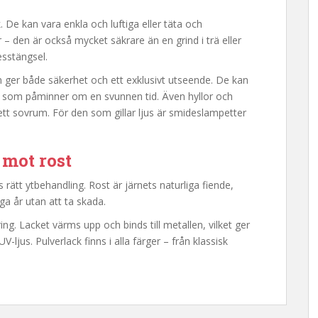
k. De kan vara enkla och luftiga eller täta och
 – den är också mycket säkrare än en grind i trä eller
esstängsel.
m ger både säkerhet och ett exklusivt utseende. De kan
ter som påminner om en svunnen tid. Även hyllor och
ler ett sovrum. För den som gillar ljus är smideslampetter
mot rost
rätt ytbehandling. Rost är järnets naturliga fiende,
a år utan att ta skada.
ng. Lacket värms upp och binds till metallen, vilket ger
-ljus. Pulverlack finns i alla färger – från klassisk