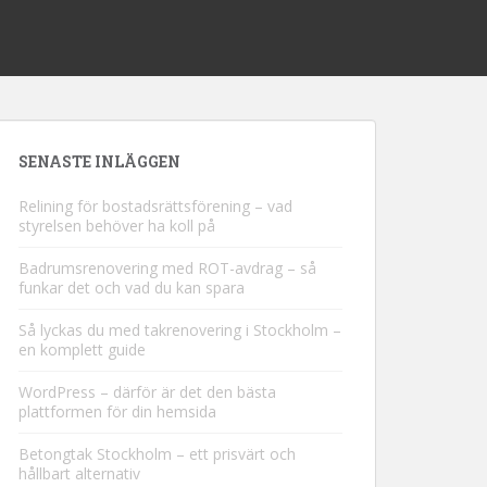
SENASTE INLÄGGEN
Relining för bostadsrättsförening – vad
styrelsen behöver ha koll på
Badrumsrenovering med ROT-avdrag – så
funkar det och vad du kan spara
Så lyckas du med takrenovering i Stockholm –
en komplett guide
WordPress – därför är det den bästa
plattformen för din hemsida
Betongtak Stockholm – ett prisvärt och
hållbart alternativ