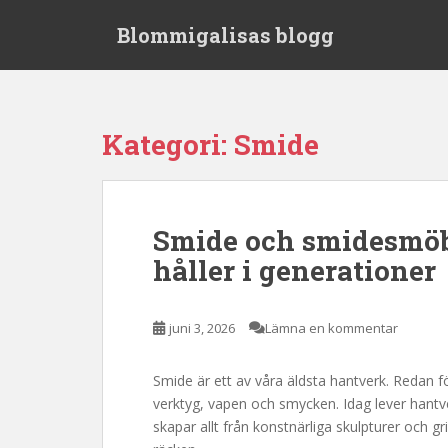
S
Blommigalisas blogg
k
i
p
t
o
Kategori:
Smide
m
a
i
n
Smide och smidesmöb
c
håller i generationer
o
n
t
juni 3, 2026
Lämna en kommentar
e
n
t
Smide är ett av våra äldsta hantverk. Redan f
verktyg, vapen och smycken. Idag lever hant
skapar allt från konstnärliga skulpturer och gr