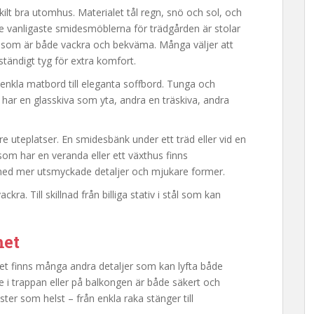
ilt bra utomhus. Materialet tål regn, snö och sol, och
 De vanligaste smidesmöblerna för trädgården är stolar
r som är både vackra och bekväma. Många väljer att
ändigt tyg för extra komfort.
enkla matbord till eleganta soffbord. Tunga och
sa har en glasskiva som yta, andra en träskiva, andra
e uteplatser. En smidesbänk under ett träd eller vid en
som har en veranda eller ett växthus finns
ed mer utsmyckade detaljer och mjukare former.
ra. Till skillnad från billiga stativ i stål som kan
met
Det finns många andra detaljer som kan lyfta både
i trappan eller på balkongen är både säkert och
ter som helst – från enkla raka stänger till