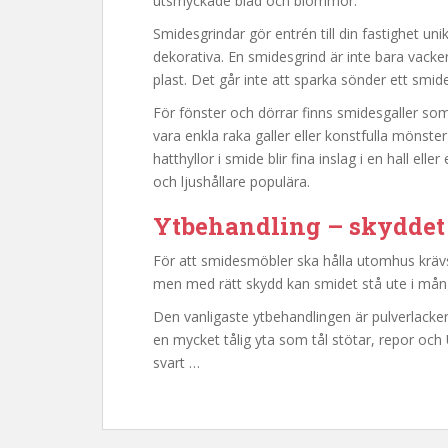
utsmyckade blad och blommor.
Smidesgrindar gör entrén till din fastighet uni
dekorativa. En smidesgrind är inte bara vacker
plast. Det går inte att sparka sönder ett smid
För fönster och dörrar finns smidesgaller so
vara enkla raka galler eller konstfulla möns
hatthyllor i smide blir fina inslag i en hall el
och ljushållare populära.
Ytbehandling – skyddet 
För att smidesmöbler ska hålla utomhus krävs 
men med rätt skydd kan smidet stå ute i mång
Den vanligaste ytbehandlingen är pulverlackeri
en mycket tålig yta som tål stötar, repor och UV
svart …