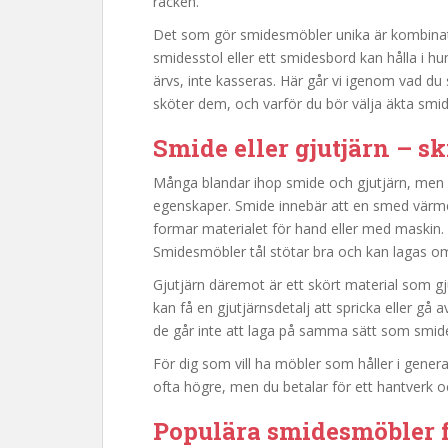
räcken.
Det som gör smidesmöbler unika är kombinati
smidesstol eller ett smidesbord kan hålla i 
ärvs, inte kasseras. Här går vi igenom vad d
sköter dem, och varför du bör välja äkta smi
Smide eller gjutjärn – sk
Många blandar ihop smide och gjutjärn, men de
egenskaper. Smide innebär att en smed värmer
formar materialet för hand eller med maskin. Va
Smidesmöbler tål stötar bra och kan lagas o
Gjutjärn däremot är ett skört material som gj
kan få en gjutjärnsdetalj att spricka eller gå
de går inte att laga på samma sätt som smide. E
För dig som vill ha möbler som håller i generat
ofta högre, men du betalar för ett hantverk oc
Populära smidesmöbler 