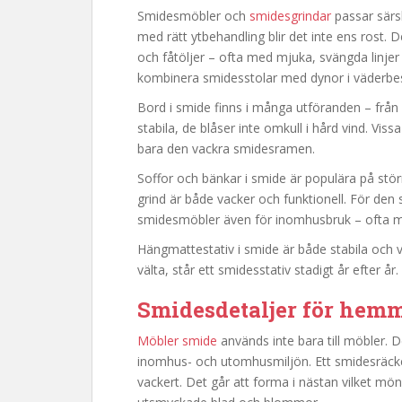
Smidesmöbler och
smidesgrindar
passar särsk
med rätt ytbehandling blir det inte ens rost.
och fåtöljer – ofta med mjuka, svängda linje
kombinera smidesstolar med dynor i väderbest
Bord i smide finns i många utföranden – från 
stabila, de blåser inte omkull i hård vind. Vis
bara den vackra smidesramen.
Soffor och bänkar i smide är populära på störr
grind är både vacker och funktionell. För den 
smidesmöbler även för inomhusbruk – ofta m
Hängmattestativ i smide är både stabila och vack
välta, står ett smidesstativ stadigt år efter år.
Smidesdetaljer för hem
Möbler smide
används inte bara till möbler. 
inomhus- och utomhusmiljön. Ett smidesräcke 
vackert. Det går att forma i nästan vilket möns