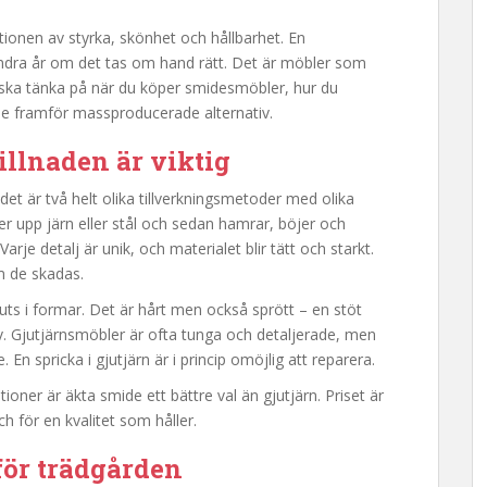
onen av styrka, skönhet och hållbarhet. En
hundra år om det tas om hand rätt. Det är möbler som
u ska tänka på när du köper smidesmöbler, hur du
de framför massproducerade alternativ.
illnaden är viktig
t är två helt olika tillverkningsmetoder med olika
 upp järn eller stål och sedan hamrar, böjer och
rje detalj är unik, och materialet blir tätt och starkt.
m de skadas.
uts i formar. Det är hårt men också sprött – en stöt
 av. Gjutjärnsmöbler är ofta tunga och detaljerade, men
n spricka i gjutjärn är i princip omöjlig att reparera.
ioner är äkta smide ett bättre val än gjutjärn. Priset är
h för en kvalitet som håller.
för trädgården