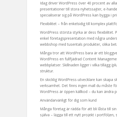
Idag driver WordPress över 40 procent av alla
presentationer till stora nyhetssajter, e-ha
specialiserar sig på WordPress kan bygga i pri
Flexibilitet – från enkelsidig till komplex platt
WordPress största styrka är dess flexibilitet
enkel företagspresentation med några unders
webbshop med tusentals produkter, olika beta
Många tror att WordPress bara är ett bloggve
WordPress en fullfjädrad Content Managemen
webbplatser. Skillnaden ligger i vilka tillägg (
struktur.
En skicklig WordPress-utvecklare kan skapa s
verksamhet. Det finns ingen mall du måste fö
WordPress är öppen källkod – du kan ändra pre
Användarvänligt för dig som kund
Många företag är rädda för att bli låsta till s
själva – lägga till ett nytt projekt i portföljen