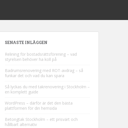
SENASTE INLÄGGEN
Relining för bostadsrättsförening – vad
styrelsen behöver ha koll på
Badrumsrenovering med ROT-avdrag – så
funkar det och vad du kan spara
Så lyckas du med takrenovering i Stockholm –
en komplett guide
WordPress – därför är det den bästa
plattformen för din hemsida
Betongtak Stockholm – ett prisvärt och
hållbart alternativ