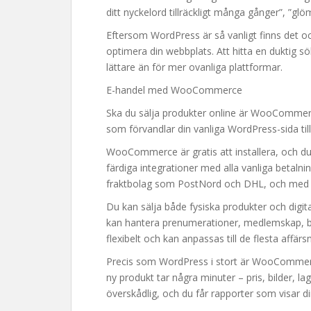
ditt nyckelord tillräckligt många gånger”, ”glöm
Eftersom WordPress är så vanligt finns det o
optimera din webbplats. Att hitta en duktig 
lättare än för mer ovanliga plattformar.
E-handel med WooCommerce
Ska du sälja produkter online är WooCommerce
som förvandlar din vanliga WordPress-sida til
WooCommerce är gratis att installera, och du 
färdiga integrationer med alla vanliga betaln
fraktbolag som PostNord och DHL, och med 
Du kan sälja både fysiska produkter och digit
kan hantera prenumerationer, medlemskap,
flexibelt och kan anpassas till de flesta affärs
Precis som WordPress i stort är WooCommerce
ny produkt tar några minuter – pris, bilder, l
överskådlig, och du får rapporter som visar din