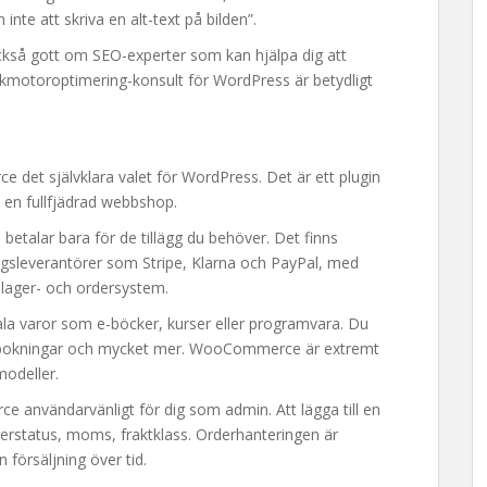
 inte att skriva en alt-text på bilden”.
ckså gott om SEO-experter som kan hjälpa dig att
sökmotoroptimering-konsult för WordPress är betydligt
 det självklara valet för WordPress. Det är ett plugin
l en fullfjädrad webbshop.
betalar bara för de tillägg du behöver. Det finns
ingsleverantörer som Stripe, Klarna och PayPal, med
lager- och ordersystem.
ala varor som e-böcker, kurser eller programvara. Du
 bokningar och mycket mer. WooCommerce är extremt
modeller.
 användarvänligt för dig som admin. Att lägga till en
agerstatus, moms, fraktklass. Orderhanteringen är
 försäljning över tid.