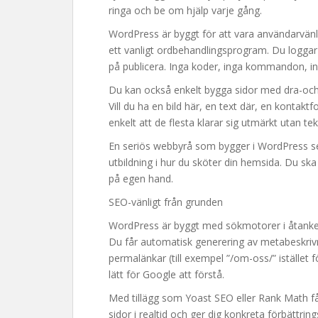
ringa och be om hjälp varje gång.
WordPress är byggt för att vara användarvänlig
ett vanligt ordbehandlingsprogram. Du loggar in
på publicera. Inga koder, inga kommandon, in
Du kan också enkelt bygga sidor med dra-och
Vill du ha en bild här, en text där, en kontakt
enkelt att de flesta klarar sig utmärkt utan te
En seriös webbyrå som bygger i WordPress ser 
utbildning i hur du sköter din hemsida. Du sk
på egen hand.
SEO-vänligt från grunden
WordPress är byggt med sökmotorer i åtanke. 
Du får automatisk generering av metabeskrivni
permalänkar (till exempel ”/om-oss/” istället 
lätt för Google att förstå.
Med tillägg som Yoast SEO eller Rank Math får
sidor i realtid och ger dig konkreta förbättring