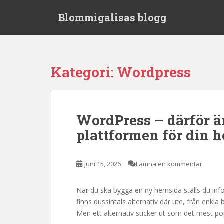
S
Blommigalisas blogg
k
i
p
t
o
Kategori:
Wordpress
m
a
i
n
WordPress – därför är
c
plattformen för din 
o
n
t
juni 15, 2026
Lämna en kommentar
e
n
t
När du ska bygga en ny hemsida ställs du inför
finns dussintals alternativ där ute, från enkl
Men ett alternativ sticker ut som det mest 