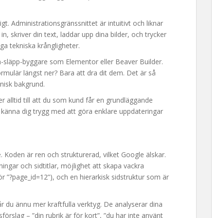
t. Administrationsgränssnittet är intuitivt och liknar
, skriver din text, laddar upp dina bilder, och trycker
ga tekniska krångligheter.
-släpp-byggare som Elementor eller Beaver Builder.
formulär längst ner? Bara att dra dit dem. Det är så
knisk bakgrund.
alltid till att du som kund får en grundläggande
a känna dig trygg med att göra enklare uppdateringar
Koden är ren och strukturerad, vilket Google älskar.
ngar och sidtitlar, möjlighet att skapa vackra
för ”?page_id=12”), och en hierarkisk sidstruktur som är
 du ännu mer kraftfulla verktyg. De analyserar dina
sförslag – ”din rubrik är för kort”, ”du har inte använt