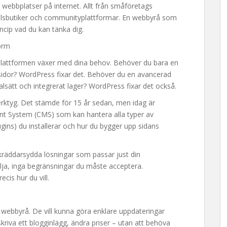
 webbplatser på internet. Allt från småföretags
ndelsbutiker och communityplattformar. En webbyrå som
ncip vad du kan tänka dig.
form
. Plattformen växer med dina behov. Behöver du bara en
idor? WordPress fixar det. Behöver du en avancerad
lsätt och integrerat lager? WordPress fixar det också.
rktyg. Det stämde för 15 år sedan, men idag är
t System (CMS) som kan hantera alla typer av
plugins) du installerar och hur du bygger upp sidans
kräddarsydda lösningar som passar just din
lja, inga begränsningar du måste acceptera.
cis hur du vill.
in webbyrå. De vill kunna göra enklare uppdateringar
, skriva ett blogginlägg, ändra priser – utan att behöva