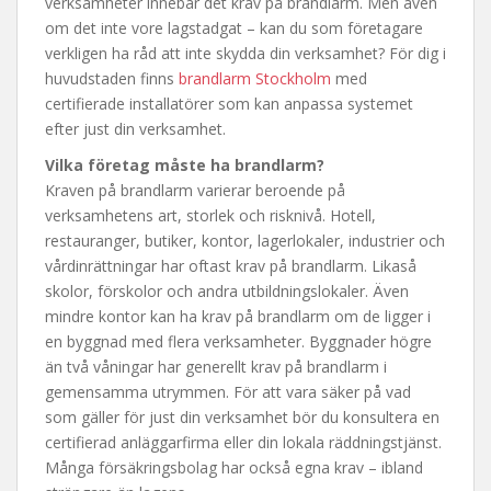
verksamheter innebär det krav på brandlarm. Men även
om det inte vore lagstadgat – kan du som företagare
verkligen ha råd att inte skydda din verksamhet? För dig i
huvudstaden finns
brandlarm Stockholm
med
certifierade installatörer som kan anpassa systemet
efter just din verksamhet.
Vilka företag måste ha brandlarm?
Kraven på brandlarm varierar beroende på
verksamhetens art, storlek och risknivå. Hotell,
restauranger, butiker, kontor, lagerlokaler, industrier och
vårdinrättningar har oftast krav på brandlarm. Likaså
skolor, förskolor och andra utbildningslokaler. Även
mindre kontor kan ha krav på brandlarm om de ligger i
en byggnad med flera verksamheter. Byggnader högre
än två våningar har generellt krav på brandlarm i
gemensamma utrymmen. För att vara säker på vad
som gäller för just din verksamhet bör du konsultera en
certifierad anläggarfirma eller din lokala räddningstjänst.
Många försäkringsbolag har också egna krav – ibland