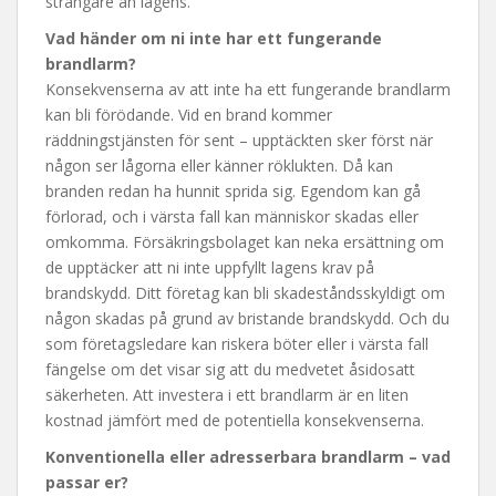
strängare än lagens.
Vad händer om ni inte har ett fungerande
brandlarm?
Konsekvenserna av att inte ha ett fungerande brandlarm
kan bli förödande. Vid en brand kommer
räddningstjänsten för sent – upptäckten sker först när
någon ser lågorna eller känner röklukten. Då kan
branden redan ha hunnit sprida sig. Egendom kan gå
förlorad, och i värsta fall kan människor skadas eller
omkomma. Försäkringsbolaget kan neka ersättning om
de upptäcker att ni inte uppfyllt lagens krav på
brandskydd. Ditt företag kan bli skadeståndsskyldigt om
någon skadas på grund av bristande brandskydd. Och du
som företagsledare kan riskera böter eller i värsta fall
fängelse om det visar sig att du medvetet åsidosatt
säkerheten. Att investera i ett brandlarm är en liten
kostnad jämfört med de potentiella konsekvenserna.
Konventionella eller adresserbara brandlarm – vad
passar er?