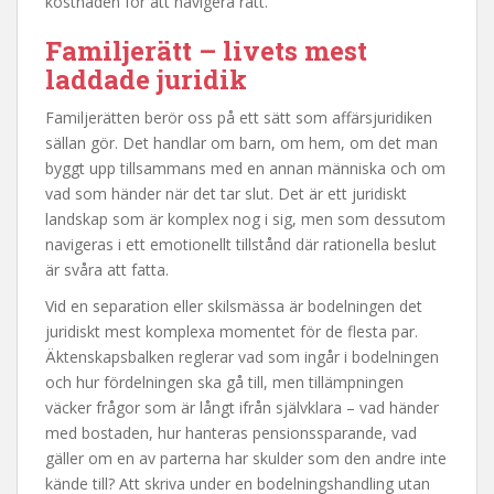
kostnaden för att navigera rätt.
Familjerätt – livets mest
laddade juridik
Familjerätten berör oss på ett sätt som affärsjuridiken
sällan gör. Det handlar om barn, om hem, om det man
byggt upp tillsammans med en annan människa och om
vad som händer när det tar slut. Det är ett juridiskt
landskap som är komplex nog i sig, men som dessutom
navigeras i ett emotionellt tillstånd där rationella beslut
är svåra att fatta.
Vid en separation eller skilsmässa är bodelningen det
juridiskt mest komplexa momentet för de flesta par.
Äktenskapsbalken reglerar vad som ingår i bodelningen
och hur fördelningen ska gå till, men tillämpningen
väcker frågor som är långt ifrån självklara – vad händer
med bostaden, hur hanteras pensionssparande, vad
gäller om en av parterna har skulder som den andre inte
kände till? Att skriva under en bodelningshandling utan