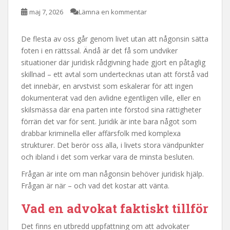
maj 7, 2026
Lämna en kommentar
De flesta av oss går genom livet utan att någonsin sätta
foten i en rättssal. Ändå är det få som undviker
situationer där juridisk rådgivning hade gjort en påtaglig
skillnad – ett avtal som undertecknas utan att förstå vad
det innebär, en arvstvist som eskalerar för att ingen
dokumenterat vad den avlidne egentligen ville, eller en
skilsmässa där ena parten inte förstod sina rättigheter
förrän det var för sent. Juridik är inte bara något som
drabbar kriminella eller affärsfolk med komplexa
strukturer. Det berör oss alla, i livets stora vändpunkter
och ibland i det som verkar vara de minsta besluten.
Frågan är inte om man någonsin behöver juridisk hjälp.
Frågan är när – och vad det kostar att vänta.
Vad en advokat faktiskt tillför
Det finns en utbredd uppfattning om att advokater