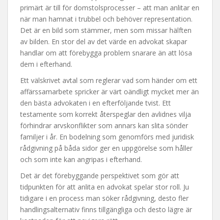
primärt är till för domstolsprocesser – att man anlitar en
när man hamnat i trubbel och behöver representation.
Det är en bild som stämmer, men som missar hälften
av bilden. En stor del av det värde en advokat skapar
handlar om att förebygga problem snarare än att lösa
dem i efterhand.
Ett välskrivet avtal som reglerar vad som händer om ett
affärssamarbete spricker är värt oändligt mycket mer än
den bästa advokaten i en efterföljande tvist. Ett
testamente som korrekt återspeglar den avlidnes vilja
förhindrar arvskonflikter som annars kan slita sönder
familjer i år. En bodelning som genomförs med juridisk
rådgivning på båda sidor ger en uppgörelse som håller
och som inte kan angripas i efterhand.
Det är det förebyggande perspektivet som gör att
tidpunkten för att anlita en advokat spelar stor roll. Ju
tidigare i en process man söker rådgivning, desto fler
handlingsalternativ finns tillgängliga och desto lägre är