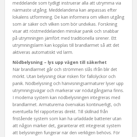
meddelande som tydligt instruerar alla att utrymma via
närmaste utgång. Meddelandena kan anpassas efter
lokalens utformning. De kan informera om vilken utgång
som är säker och vilken som bör undvikas. Forskning
visar att röstmeddelanden minskar panik och snabbar
på utrymningen jämfört med traditionella sirener. Ett
utrymningslarm kan kopplas till brandlarmet så att det
aktiveras automatiskt vid larm.
Nödbelysning – lys upp vägen till säkerhet
När brandlarmet går och strömmen slås ifrån blir det
mörkt. Utan belysning ökar risken för fallolyckor och
panik. Nödbelysning och hänvisningsarmaturer lyser upp
utrymningsvägar och markerar var nödutgångarna finns.
I moderna system kan nödbelysningen integreras med
brandlarmet. Armaturerna övervakas kontinuerligt, och
eventuella fel rapporteras direkt. Till skillnad från
fristående system som kan ha urladdade batterier utan
att någon märker det, garanterar ett integrerat system
att belysningen fungerar när den verkligen behövs. För