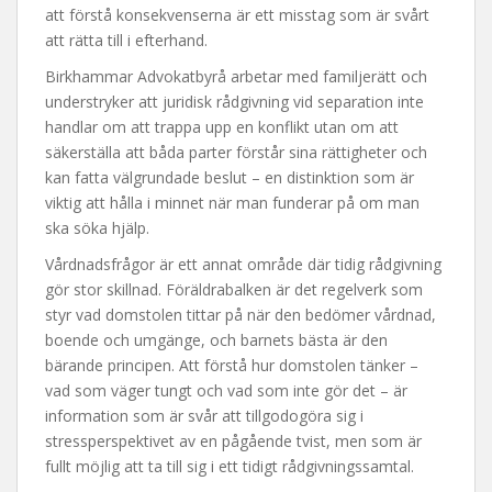
att förstå konsekvenserna är ett misstag som är svårt
att rätta till i efterhand.
Birkhammar Advokatbyrå arbetar med familjerätt och
understryker att juridisk rådgivning vid separation inte
handlar om att trappa upp en konflikt utan om att
säkerställa att båda parter förstår sina rättigheter och
kan fatta välgrundade beslut – en distinktion som är
viktig att hålla i minnet när man funderar på om man
ska söka hjälp.
Vårdnadsfrågor är ett annat område där tidig rådgivning
gör stor skillnad. Föräldrabalken är det regelverk som
styr vad domstolen tittar på när den bedömer vårdnad,
boende och umgänge, och barnets bästa är den
bärande principen. Att förstå hur domstolen tänker –
vad som väger tungt och vad som inte gör det – är
information som är svår att tillgodogöra sig i
stressperspektivet av en pågående tvist, men som är
fullt möjlig att ta till sig i ett tidigt rådgivningssamtal.