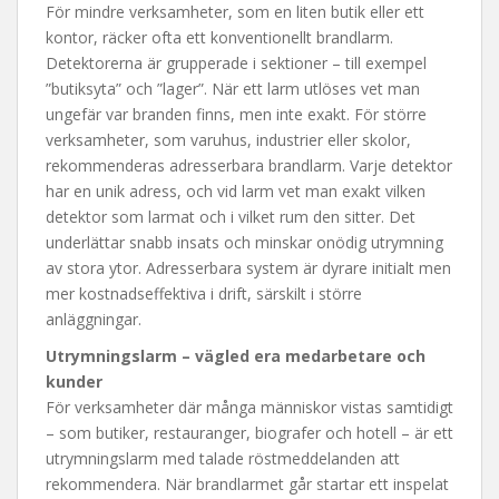
För mindre verksamheter, som en liten butik eller ett
kontor, räcker ofta ett konventionellt brandlarm.
Detektorerna är grupperade i sektioner – till exempel
”butiksyta” och ”lager”. När ett larm utlöses vet man
ungefär var branden finns, men inte exakt. För större
verksamheter, som varuhus, industrier eller skolor,
rekommenderas adresserbara brandlarm. Varje detektor
har en unik adress, och vid larm vet man exakt vilken
detektor som larmat och i vilket rum den sitter. Det
underlättar snabb insats och minskar onödig utrymning
av stora ytor. Adresserbara system är dyrare initialt men
mer kostnadseffektiva i drift, särskilt i större
anläggningar.
Utrymningslarm – vägled era medarbetare och
kunder
För verksamheter där många människor vistas samtidigt
– som butiker, restauranger, biografer och hotell – är ett
utrymningslarm med talade röstmeddelanden att
rekommendera. När brandlarmet går startar ett inspelat