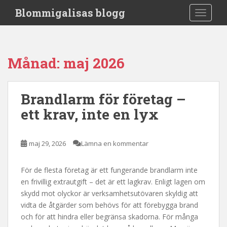
S
Blommigalisas blogg
TOGGLE
k
i
p
t
Månad:
maj 2026
o
m
a
Brandlarm för företag –
i
ett krav, inte en lyx
n
c
o
maj 29, 2026
Lämna en kommentar
n
t
e
För de flesta företag är ett fungerande brandlarm inte
n
en frivillig extrautgift – det är ett lagkrav. Enligt lagen om
t
skydd mot olyckor är verksamhetsutövaren skyldig att
vidta de åtgärder som behövs för att förebygga brand
och för att hindra eller begränsa skadorna. För många