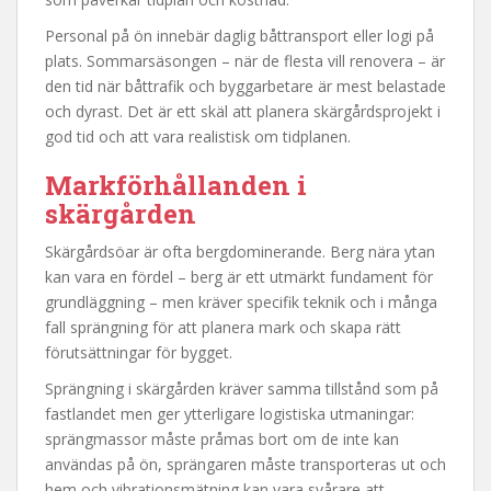
Personal på ön innebär daglig båttransport eller logi på
plats. Sommarsäsongen – när de flesta vill renovera – är
den tid när båttrafik och byggarbetare är mest belastade
och dyrast. Det är ett skäl att planera skärgårdsprojekt i
god tid och att vara realistisk om tidplanen.
Markförhållanden i
skärgården
Skärgårdsöar är ofta bergdominerande. Berg nära ytan
kan vara en fördel – berg är ett utmärkt fundament för
grundläggning – men kräver specifik teknik och i många
fall sprängning för att planera mark och skapa rätt
förutsättningar för bygget.
Sprängning i skärgården kräver samma tillstånd som på
fastlandet men ger ytterligare logistiska utmaningar:
sprängmassor måste pråmas bort om de inte kan
användas på ön, sprängaren måste transporteras ut och
hem och vibrationsmätning kan vara svårare att …