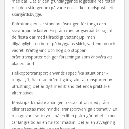
med båt. Det är den grundläggande logistiska realiteten
och den slår igenom på varje enskilt kostnadspost i ett
skärgårdsbygge.
Pråmtransport är standardlösningen för tunga och
skrymmande laster. En pråm med bogserbåt tar sig till
de flesta öar med tillräckligt vattendjup, men
tillgängligheten beror på bryggans skick, vattendjup och
vädret. Kraftig vind och hög sjö stoppar
pråmtransporter och ger förseningar som är svåra att
planera bort.
Helikoptertransport används i specifika situationer –
tunga lyft, öar utan pråmtillgång, akuta transporter av
utrustning. Det är dyrt men ibland det enda praktiska
alternativet.
Maskinpark måste antingen fraktas till ön med pråm
eller ersättas med mindre, transportvänliga alternativ. En
minigrävare som ryms på en liten pråm gör arbetet men
tar längre tid än en fullstor maskin. Det är en avvägning
som påverkar tidplan och kostnad.