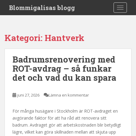
S
Blommigalisas blogg
TOGGLE
k
i
p
t
Kategori:
Hantverk
o
m
a
Badrumsrenovering med
i
ROT-avdrag – så funkar
n
c
det och vad du kan spara
o
n
t
juni 27, 2026
Lämna en kommentar
e
n
För många husägare i Stockholm är ROT-avdraget en
t
avgörande faktor för att ha råd att renovera sitt
badrum. Avdraget gör att arbetskostnaden blir betydligt
lägre, vilket kan göra skillnaden mellan att skjuta upp