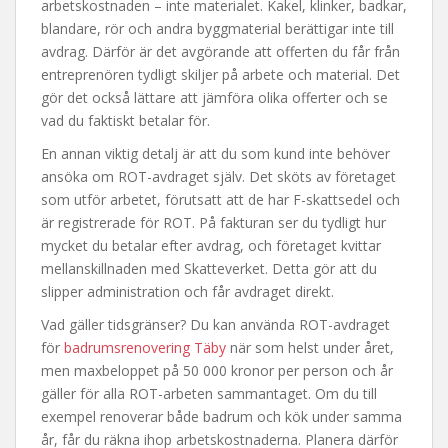
arbetskostnaden – inte materialet. Kakel, klinker, badkar,
blandare, rör och andra byggmaterial berättigar inte till
avdrag. Därför är det avgörande att offerten du får från
entreprenören tydligt skiljer på arbete och material. Det
gör det också lättare att jämföra olika offerter och se
vad du faktiskt betalar för.
En annan viktig detalj är att du som kund inte behöver
ansöka om ROT-avdraget själv. Det sköts av företaget
som utför arbetet, förutsatt att de har F-skattsedel och
är registrerade för ROT. På fakturan ser du tydligt hur
mycket du betalar efter avdrag, och företaget kvittar
mellanskillnaden med Skatteverket. Detta gör att du
slipper administration och får avdraget direkt.
Vad gäller tidsgränser? Du kan använda ROT-avdraget
för
badrumsrenovering Täby
när som helst under året,
men maxbeloppet på 50 000 kronor per person och år
gäller för alla ROT-arbeten sammantaget. Om du till
exempel renoverar både badrum och kök under samma
år, får du räkna ihop arbetskostnaderna. Planera därför