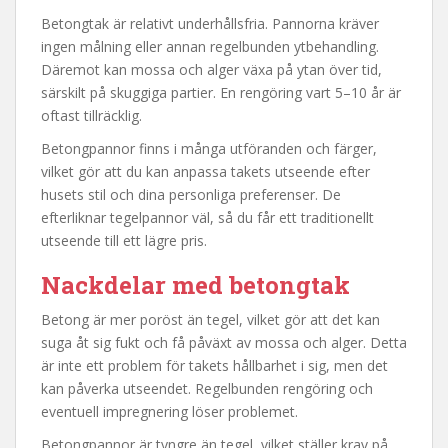
Betongtak är relativt underhållsfria. Pannorna kräver
ingen målning eller annan regelbunden ytbehandling.
Däremot kan mossa och alger växa på ytan över tid,
särskilt på skuggiga partier. En rengöring vart 5–10 år är
oftast tillräcklig.
Betongpannor finns i många utföranden och färger,
vilket gör att du kan anpassa takets utseende efter
husets stil och dina personliga preferenser. De
efterliknar tegelpannor väl, så du får ett traditionellt
utseende till ett lägre pris.
Nackdelar med betongtak
Betong är mer poröst än tegel, vilket gör att det kan
suga åt sig fukt och få påväxt av mossa och alger. Detta
är inte ett problem för takets hållbarhet i sig, men det
kan påverka utseendet. Regelbunden rengöring och
eventuell impregnering löser problemet.
Betongpannor är tyngre än tegel, vilket ställer krav på