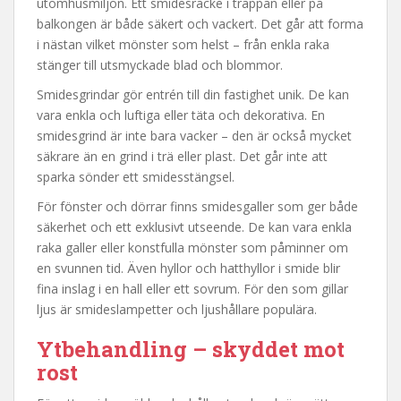
utomhusmiljön. Ett smidesräcke i trappan eller på
balkongen är både säkert och vackert. Det går att forma
i nästan vilket mönster som helst – från enkla raka
stänger till utsmyckade blad och blommor.
Smidesgrindar gör entrén till din fastighet unik. De kan
vara enkla och luftiga eller täta och dekorativa. En
smidesgrind är inte bara vacker – den är också mycket
säkrare än en grind i trä eller plast. Det går inte att
sparka sönder ett smidesstängsel.
För fönster och dörrar finns smidesgaller som ger både
säkerhet och ett exklusivt utseende. De kan vara enkla
raka galler eller konstfulla mönster som påminner om
en svunnen tid. Även hyllor och hatthyllor i smide blir
fina inslag i en hall eller ett sovrum. För den som gillar
ljus är smideslampetter och ljushållare populära.
Ytbehandling – skyddet mot
rost