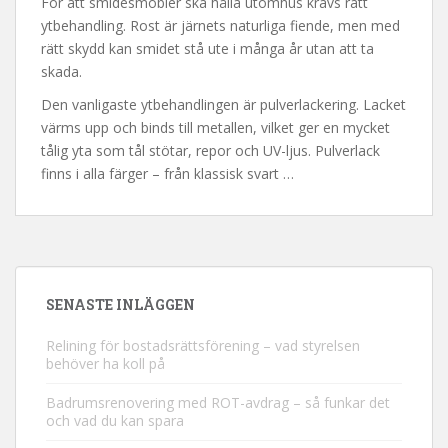
För att smidesmöbler ska hålla utomhus krävs rätt
ytbehandling. Rost är järnets naturliga fiende, men med
rätt skydd kan smidet stå ute i många år utan att ta
skada.
Den vanligaste ytbehandlingen är pulverlackering. Lacket
värms upp och binds till metallen, vilket ger en mycket
tålig yta som tål stötar, repor och UV-ljus. Pulverlack
finns i alla färger – från klassisk svart …
SENASTE INLÄGGEN
Relining för bostadsrättsförening – vad styrelsen
behöver ha koll på
Badrumsrenovering med ROT-avdrag – så funkar det
och vad du kan spara