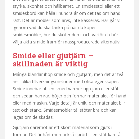
styrka, skönhet och hållbarhet. En smidesstol eller ett
smidesbord kan hålla i hundra år om det tas om hand
rätt. Det är möbler som ärvs, inte kasseras. Här går vi
igenom vad du ska tänka på när du köper
smidesmöbler, hur du sköter dem, och varför du bör
välja äkta smide framför massproducerade alternativ.
Smide eller gjutjärn –
skillnaden är viktig
Många blandar ihop smide och gjutjärn, men det är två
helt olika tillverkningsmetoder med olika egenskaper.
Smide innebär att en smed värmer upp järn eller stål
och sedan hamrar, böjer och formar materialet för hand
eller med maskin. Varje detalj är unik, och materialet blir
tätt och starkt. Smidesmöbler tål stötar bra och kan
lagas om de skadas.
Gjutjärn däremot är ett skört material som gjuts i
formar. Det är hårt men också sprött – en stöt kan få