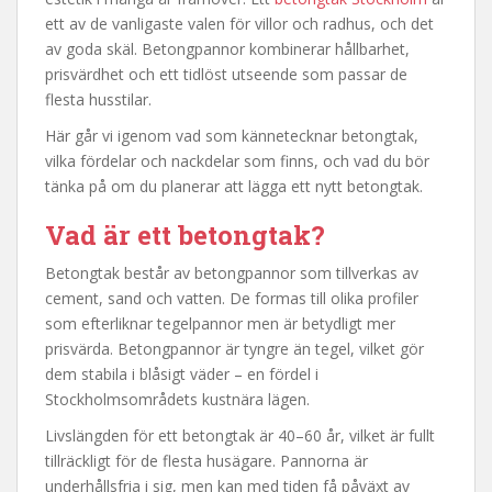
ett av de vanligaste valen för villor och radhus, och det
av goda skäl. Betongpannor kombinerar hållbarhet,
prisvärdhet och ett tidlöst utseende som passar de
flesta husstilar.
Här går vi igenom vad som kännetecknar betongtak,
vilka fördelar och nackdelar som finns, och vad du bör
tänka på om du planerar att lägga ett nytt betongtak.
Vad är ett betongtak?
Betongtak består av betongpannor som tillverkas av
cement, sand och vatten. De formas till olika profiler
som efterliknar tegelpannor men är betydligt mer
prisvärda. Betongpannor är tyngre än tegel, vilket gör
dem stabila i blåsigt väder – en fördel i
Stockholmsområdets kustnära lägen.
Livslängden för ett betongtak är 40–60 år, vilket är fullt
tillräckligt för de flesta husägare. Pannorna är
underhållsfria i sig, men kan med tiden få påväxt av