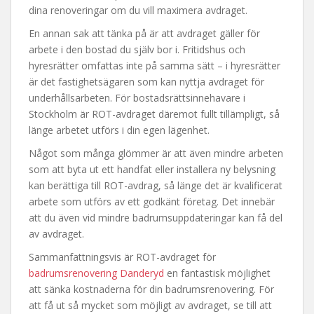
dina renoveringar om du vill maximera avdraget.
En annan sak att tänka på är att avdraget gäller för
arbete i den bostad du själv bor i. Fritidshus och
hyresrätter omfattas inte på samma sätt – i hyresrätter
är det fastighetsägaren som kan nyttja avdraget för
underhållsarbeten. För bostadsrättsinnehavare i
Stockholm är ROT-avdraget däremot fullt tillämpligt, så
länge arbetet utförs i din egen lägenhet.
Något som många glömmer är att även mindre arbeten
som att byta ut ett handfat eller installera ny belysning
kan berättiga till ROT-avdrag, så länge det är kvalificerat
arbete som utförs av ett godkänt företag. Det innebär
att du även vid mindre badrumsuppdateringar kan få del
av avdraget.
Sammanfattningsvis är ROT-avdraget för
badrumsrenovering Danderyd
en fantastisk möjlighet
att sänka kostnaderna för din badrumsrenovering. För
att få ut så mycket som möjligt av avdraget, se till att