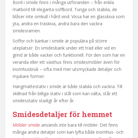
Bord i smide finns i många utföranden – från enkla
matbord till eleganta soffbord. Tunga och stabila, de
blåser inte omkull i hård vind. Vissa har en glasskiva som
yta, andra en träskiva, andra bara den vackra
smidesramen.
Soffor och bänkar i smide är populära på större
uteplatser. En smidesbänk under ett träd eller vid en
grind är både vacker och funktionell. För den som har en
veranda eller ett växthus finns smidesmöbler även för
inomhusbruk – ofta med mer utsmyckade detaljer och
mjukare former.
Hängmattestativ i smide är både stabila och vackra. Till
skillnad från billiga stativ i stål som kan välta, står ett
smidesstativ stadigt år efter år.
Smidesdetaljer för hemmet
Möbler smide
används inte bara till möbler. Det finns
många andra detaljer som kan lyfta både inomhus- och