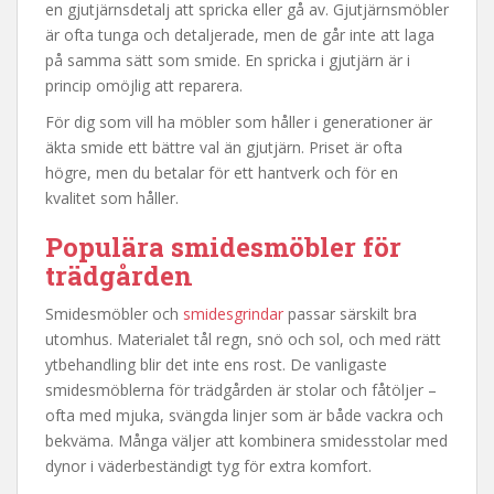
en gjutjärnsdetalj att spricka eller gå av. Gjutjärnsmöbler
är ofta tunga och detaljerade, men de går inte att laga
på samma sätt som smide. En spricka i gjutjärn är i
princip omöjlig att reparera.
För dig som vill ha möbler som håller i generationer är
äkta smide ett bättre val än gjutjärn. Priset är ofta
högre, men du betalar för ett hantverk och för en
kvalitet som håller.
Populära smidesmöbler för
trädgården
Smidesmöbler och
smidesgrindar
passar särskilt bra
utomhus. Materialet tål regn, snö och sol, och med rätt
ytbehandling blir det inte ens rost. De vanligaste
smidesmöblerna för trädgården är stolar och fåtöljer –
ofta med mjuka, svängda linjer som är både vackra och
bekväma. Många väljer att kombinera smidesstolar med
dynor i väderbeständigt tyg för extra komfort.